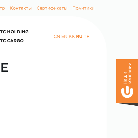
тр
Контакты
Сертификаты
Политики
TC HOLDING
CN
EN
KK
RU
TR
TC CARGO
Е
и
Н
а
ш
и
к
о
м
п
а
н
и