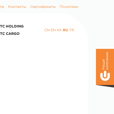
тр
Контакты
Сертификаты
Политики
TC HOLDING
CN
EN
KK
RU
TR
TC CARGO
и
Н
а
ш
и
к
о
м
п
а
н
и