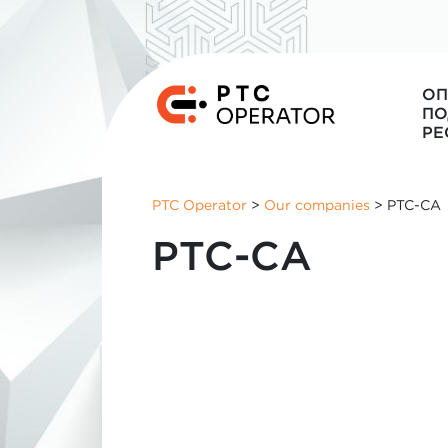
ОП
ПО
РЕ
PTC Operator
>
Our companies
>
PTC-CA
PTC-CA