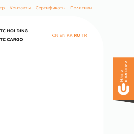
тр
Контакты
Сертификаты
Политики
TC HOLDING
CN
EN
KK
RU
TR
TC CARGO
и
Н
а
ш
и
к
о
м
п
а
н
и