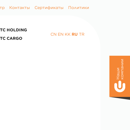
тр
Контакты
Сертификаты
Политики
TC HOLDING
CN
EN
KK
RU
TR
TC CARGO
и
Н
а
ш
и
к
о
м
п
а
н
и