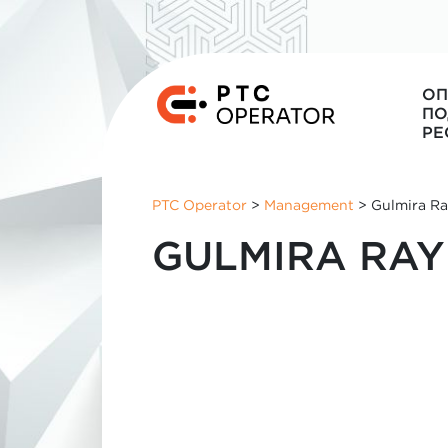
ОП
ПО
РЕ
PTC Operator
>
Management
>
Gulmira R
GULMIRA RA